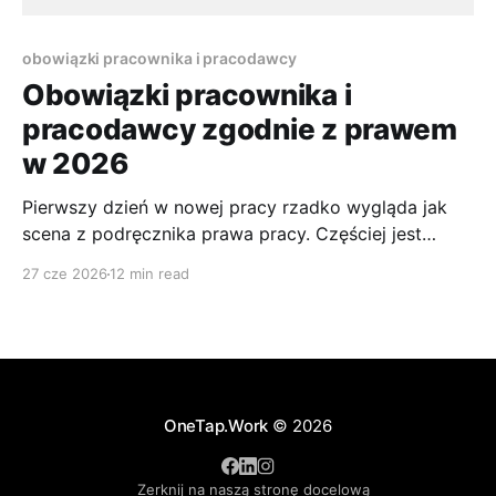
obowiązki pracownika i pracodawcy
Obowiązki pracownika i
pracodawcy zgodnie z prawem
w 2026
Pierwszy dzień w nowej pracy rzadko wygląda jak
scena z podręcznika prawa pracy. Częściej jest
pośpiech, podpisywanie dokumentów, krótkie
27 cze 2026
12 min read
wdrożenie i próba zrozumienia, kto za co
odpowiada. Podobnie bywa po drugiej stronie.
Właściciel małej firmy zatrudnia pierwszą osobę i
szybko odkrywa, że sama umowa to za mało, bo
trzeba jeszcze
OneTap.Work
© 2026
Zerknij na naszą stronę docelową