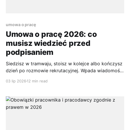
umowa o pracę
Umowa o pracę 2026: co
musisz wiedzieć przed
podpisaniem
Siedzisz w tramwaju, stoisz w kolejce albo kończysz
dzień po rozmowie rekrutacyjnej. Wpada wiadomość:
firma chce Cię zatrudnić. Jest radość, a chwilę
03 lip 2026
12 min read
później załącznik z projektem umowy. I wtedy
entuzjazm często miesza się z napięciem, bo
dokument wygląda poważnie, język bywa sztywny, a
Ty chcesz po prostu wiedzieć, czy wszystko