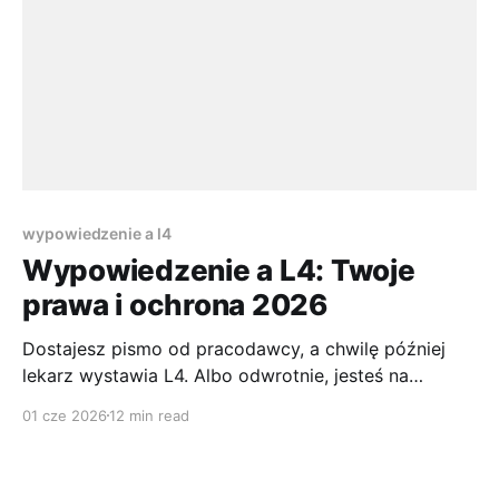
trzeba jeszcze
wypowiedzenie a l4
Wypowiedzenie a L4: Twoje
prawa i ochrona 2026
Dostajesz pismo od pracodawcy, a chwilę później
lekarz wystawia L4. Albo odwrotnie, jesteś na
zwolnieniu i nagle pojawia się myśl: czy firma może
01 cze 2026
12 min read
mnie teraz zwolnić? Właśnie w takich momentach
najłatwiej wpaść w panikę, bo wokół tematu
„wypowiedzenie a L4” krąży mnóstwo uproszczeń,