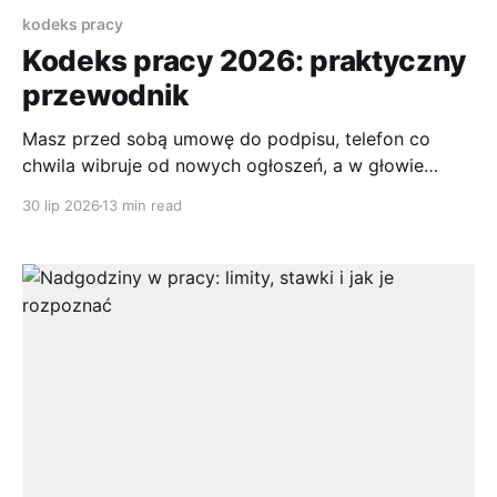
kodeks pracy
Kodeks pracy 2026: praktyczny
przewodnik
Masz przed sobą umowę do podpisu, telefon co
chwila wibruje od nowych ogłoszeń, a w głowie
pojawia się to samo pytanie, czy ta oferta naprawdę
30 lip 2026
13 min read
daje Ci bezpieczeństwo, czy tylko brzmi dobrze na
papierze. Właśnie wtedy Kodeks pracy przestaje być
abstrakcyjnym zbiorem przepisów, a staje się
praktyczną mapą, dzięki której