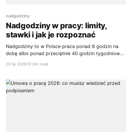
nadgodziny
Nadgodziny w pracy: limity,
stawki i jak je rozpoznać
Nadgodziny to w Polsce praca ponad 8 godzin na
dobę albo ponad przeciętnie 40 godzin tygodniowo.
Łączny tygodniowy czas pracy wraz z nadgodzinami
29 lip 2026
10 min read
nie może przekraczać przeciętnie 48 godzin, a za
zwykłe nadgodziny przysługuje dodatek 50%, za
nocne, niedzielne i świąteczne 100% gov.pl. Spis
treści * Skala nadgodzin w Polsce