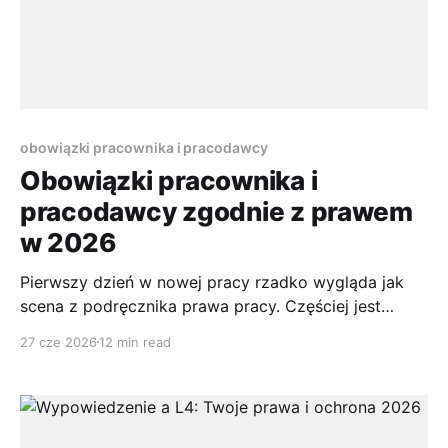
obowiązki pracownika i pracodawcy
Obowiązki pracownika i
pracodawcy zgodnie z prawem
w 2026
Pierwszy dzień w nowej pracy rzadko wygląda jak
scena z podręcznika prawa pracy. Częściej jest
pośpiech, podpisywanie dokumentów, krótkie
27 cze 2026
12 min read
wdrożenie i próba zrozumienia, kto za co
odpowiada. Podobnie bywa po drugiej stronie.
Właściciel małej firmy zatrudnia pierwszą osobę i
szybko odkrywa, że sama umowa to za mało, bo