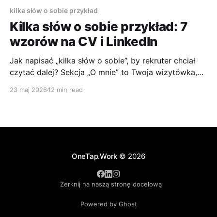
kilka słów o sobie przykład
Kilka słów o sobie przykład: 7
wzorów na CV i LinkedIn
Jak napisać „kilka słów o sobie”, by rekruter chciał
czytać dalej? Sekcja „O mnie” to Twoja wizytówka,
pierwsza i często jedyna szansa, by przykuć uwagę
23 maj 2026
12 min read
rekrutera. Dobrze napisana, otwiera drzwi do
rozmowy kwalifikacyjnej. Źle, sprawia, że profil albo
CV zlewa się z dziesiątkami podobnych aplikacji.
Problem zwykle nie polega na
OneTap.Work
© 2026
Zerknij na naszą stronę docelową
Powered by Ghost