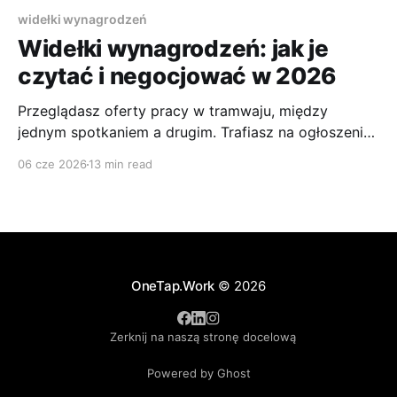
widełki wynagrodzeń
Widełki wynagrodzeń: jak je
czytać i negocjować w 2026
Przeglądasz oferty pracy w tramwaju, między
jednym spotkaniem a drugim. Trafiasz na ogłoszenie,
które pasuje prawie idealnie: zakres obowiązków jest
06 cze 2026
13 min read
sensowny, technologia ciekawa, lokalizacja wygodna,
a firma wygląda stabilnie. Tylko jednej rzeczy znowu
brakuje. Wynagrodzenia. To właśnie ten moment
najczęściej odbiera kandydatom energię. Trudno
ocenić, czy warto poświęcić czas na
OneTap.Work
© 2026
Zerknij na naszą stronę docelową
Powered by Ghost