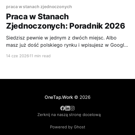
praca w stanach zjednoczonych
Praca w Stanach
Zjednoczonych: Poradnik 2026
Siedzisz pewnie w jednym z dwóch miejsc. Albo
masz już dość polskiego rynku i wpisujesz w Google
„praca w Stanach Zjednoczonych”, licząc na prostą
14 cze 2026
11 min read
odpowiedź. Albo jesteś dalej, masz CV, może nawet
kilka rozmów za sobą, ale ciągle nie wiesz, czy
najpierw szukać pracodawcy, ogarniać wizę, czy
liczyć koszty życia.
OneTap.Work
© 2026
Zerknij na naszą stronę docelową
Powered by Ghost