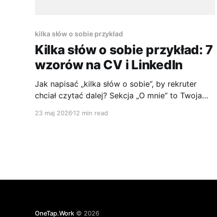
kilka słów o sobie przykład
Kilka słów o sobie przykład: 7
wzorów na CV i LinkedIn
Jak napisać „kilka słów o sobie”, by rekruter
chciał czytać dalej? Sekcja „O mnie” to Twoja
wizytówka, pierwsza i często jedyna szansa, by
23 maj 2026
12 min read
przykuć uwagę rekrutera. Dobrze napisana,
otwiera drzwi do rozmowy kwalifikacyjnej. Źle,
sprawia, że profil albo CV zlewa się z
dziesiątkami podobnych aplikacji. Problem
zwykle nie polega na
OneTap.Work
© 2026