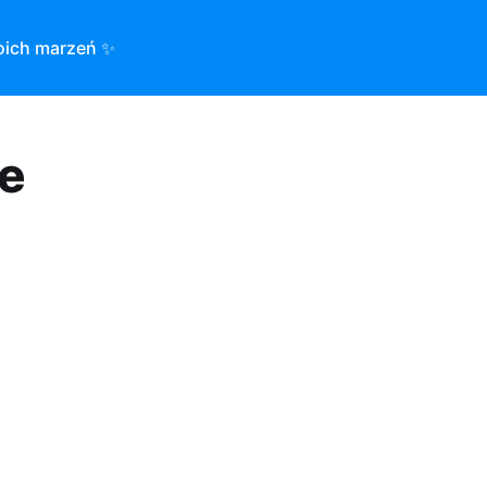
oich marzeń ✨
ie