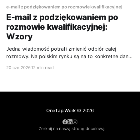
e-mail z podziękowaniem po rozmowie kwalifikacyjnej
E-mail z podziękowaniem po
rozmowie kwalifikacyjnej:
Wzory
Jedna wiadomość potrafi zmienić odbiór całej
rozmowy. Na polskim rynku są na to konkretne dane:
wysłanie e-maila z podziękowaniem po rozmowie
20 cze 2026
12 min read
kwalifikacyjnej zwiększa szansę na zatrudnienie o
15% względem kandydatów, którzy tego nie robią,
według badania rynku rekrutacji w Polsce opisanego
przez SalesHR. To nie jest drobiazg dla osób
OneTap.Work
© 2026
Zerknij na naszą stronę docelową