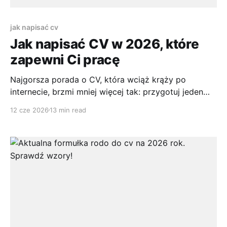
jak napisać cv
Jak napisać CV w 2026, które
zapewni Ci pracę
Najgorsza porada o CV, która wciąż krąży po
internecie, brzmi mniej więcej tak: przygotuj jeden
uniwersalny dokument i wysyłaj go wszędzie. To już
12 cze 2026
13 min read
nie działa. Nie dlatego, że kandydaci są słabsi niż
kiedyś, tylko dlatego, że sam proces rekrutacji
zmienił się szybciej niż większość poradników. Dziś
CV nie konkuruje wyłącznie