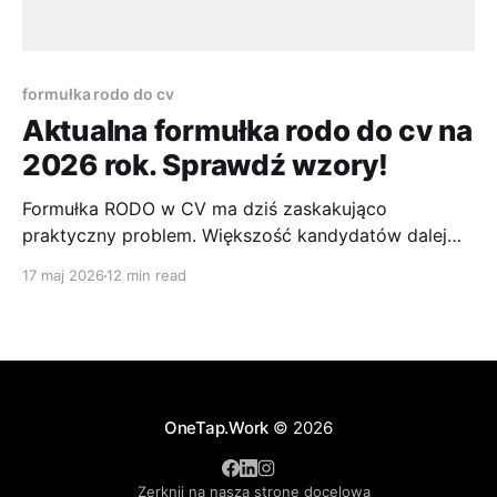
formułka rodo do cv
Aktualna formułka rodo do cv na
2026 rok. Sprawdź wzory!
Formułka RODO w CV ma dziś zaskakująco
praktyczny problem. Większość kandydatów dalej
szuka jednej, uniwersalnej wersji, którą można wkleić
17 maj 2026
12 min read
do każdego dokumentu i zapomnieć o temacie. To
podejście coraz częściej się nie sprawdza, bo
sposób aplikowania się zmienił. Inaczej wygląda
wysyłka CV bezpośrednio do jednej firmy, inaczej
szybkie aplikowanie przez
OneTap.Work
© 2026
Zerknij na naszą stronę docelową