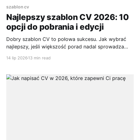
szablon cv
Najlepszy szablon CV 2026: 10
opcji do pobrania i edycji
Dobry szablon CV to połowa sukcesu. Jak wybrać
najlepszy, jeśli większość porad nadal sprowadza
temat do kolorów, ikon i „ładnego układu”? W
14 lip 2026
13 min read
praktyce to za mało. CV musi dziś działać
jednocześnie w trzech środowiskach: w systemie
ATS, na ekranie smartfona i w szybkim skanie
rekrutera. Właśnie dlatego wybór narzędzia do