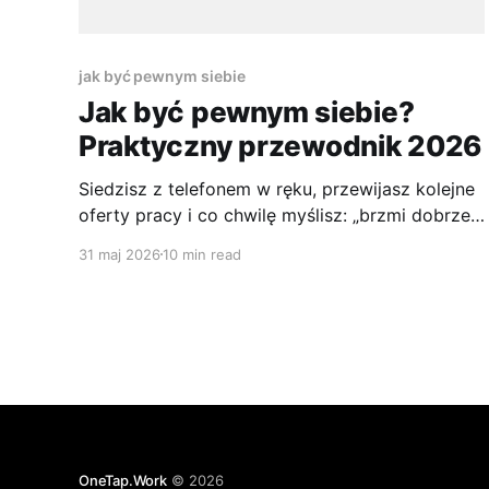
jak być pewnym siebie
Jak być pewnym siebie?
Praktyczny przewodnik 2026
Siedzisz z telefonem w ręku, przewijasz kolejne
oferty pracy i co chwilę myślisz: „brzmi dobrze,
ale chyba nie spełniam wymagań”. Potem
31 maj 2026
10 min read
otwierasz formularz aplikacyjny, wracasz do CV,
poprawiasz jedno zdanie, zamykasz kartę i
obiecujesz sobie, że wyślesz jutro. Ten moment
zna prawie każdy, kto szuka pracy, szczególnie
na początku kariery
OneTap.Work
© 2026