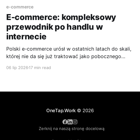
e-commerce
E-commerce: kompleksowy
przewodnik po handlu w
internecie
Polski e-commerce urósł w ostatnich latach do skali,
której nie da się już traktować jako pobocznego
kanału sprzedaży. Prognozy na bieżący rok 2026
06 lip 2026
17 min read
wskazują, że rynek ma osiągnąć około 162 mld zł, po
poziomie 118 mld zł odnotowanym w 2024 roku i
przy utrzymującej się wysokiej dynamice wzrostu.
Dla
OneTap.Work
© 2026
Zerknij na naszą stronę docelową