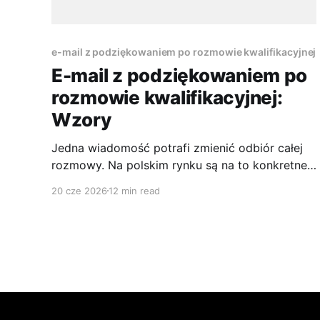
e-mail z podziękowaniem po rozmowie kwalifikacyjnej
E-mail z podziękowaniem po
rozmowie kwalifikacyjnej:
Wzory
Jedna wiadomość potrafi zmienić odbiór całej
rozmowy. Na polskim rynku są na to konkretne
dane: wysłanie e-maila z podziękowaniem po
20 cze 2026
12 min read
rozmowie kwalifikacyjnej zwiększa szansę na
zatrudnienie o 15% względem kandydatów,
którzy tego nie robią, według badania rynku
rekrutacji w Polsce opisanego przez SalesHR. To
nie jest drobiazg dla osób