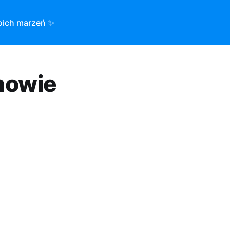
oich marzeń ✨
mowie