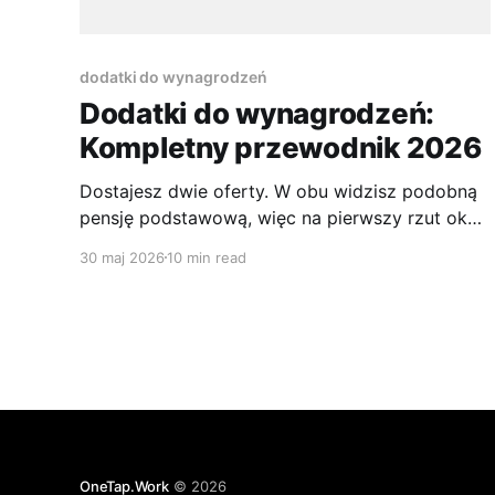
dodatki do wynagrodzeń
Dodatki do wynagrodzeń:
Kompletny przewodnik 2026
Dostajesz dwie oferty. W obu widzisz podobną
pensję podstawową, więc na pierwszy rzut oka
wybór wydaje się prosty. Dopiero po chwili
30 maj 2026
10 min read
wychodzi, że w jednej firmie dochodzi stały
dodatek funkcyjny, w drugiej premia jest
„możliwa”, ale nikt nie mówi od czego zależy, a
w trzeciej ogłoszenie wspomina jeszcze o pracy
OneTap.Work
© 2026