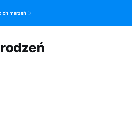
oich marzeń ✨
grodzeń