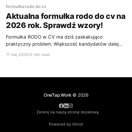
formułka rodo do cv
Aktualna formułka rodo do cv na
2026 rok. Sprawdź wzory!
Formułka RODO w CV ma dziś zaskakująco
praktyczny problem. Większość kandydatów dalej
szuka jednej, uniwersalnej wersji, którą można wkleić
17 maj 2026
12 min read
do każdego dokumentu i zapomnieć o temacie. To
podejście coraz częściej się nie sprawdza, bo
sposób aplikowania się zmienił. Inaczej wygląda
wysyłka CV bezpośrednio do jednej firmy, inaczej
szybkie aplikowanie przez
OneTap.Work
© 2026
Zerknij na naszą stronę docelową
Powered by Ghost