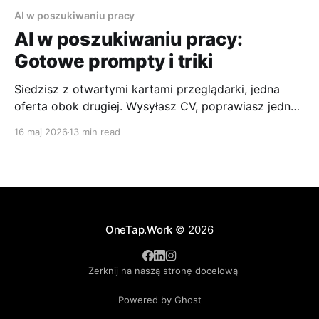
AI w poszukiwaniu pracy
AI w poszukiwaniu pracy:
Gotowe prompty i triki
Siedzisz z otwartymi kartami przeglądarki, jedna
oferta obok drugiej. Wysyłasz CV, poprawiasz jedno
zdanie w podsumowaniu, zmieniasz nazwę pliku,
16 maj 2026
13 min read
klikasz „Aplikuj” i czekasz. Potem przychodzi cisza.
Nie dlatego, że jesteś słabym kandydatem, tylko
dlatego, że sam proces szukania pracy stał się
bardziej techniczny niż jeszcze chwilę temu. AI w
poszukiwaniu
OneTap.Work
© 2026
Zerknij na naszą stronę docelową
Powered by Ghost