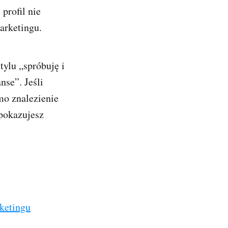
 profil nie
arketingu.
tylu „spróbuję i
nse”. Jeśli
mo znalezienie
 pokazujesz
ketingu