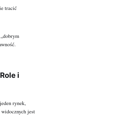
ie tracić
i „dobrym
rawność.
ole i
 jeden rynek,
widocznych jest