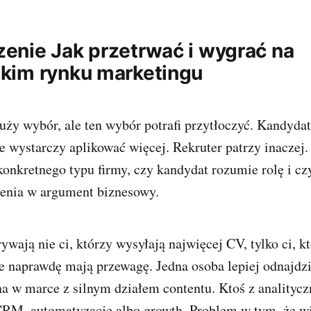
nie Jak przetrwać i wygrać na
kim rynku marketingu
ży wybór, ale ten wybór potrafi przytłoczyć. Kandydat
 że wystarczy aplikować więcej. Rekruter patrzy inaczej.
 konkretnego typu firmy, czy kandydat rozumie rolę i c
enia w argument biznesowy.
wają nie ci, którzy wysyłają najwięcej CV, tylko ci, k
e naprawdę mają przewagę. Jedna osoba lepiej odnajdzi
na w marce z silnym działem contentu. Ktoś z analityc
CRM, automatyzację albo growth. Problem w tym, że w