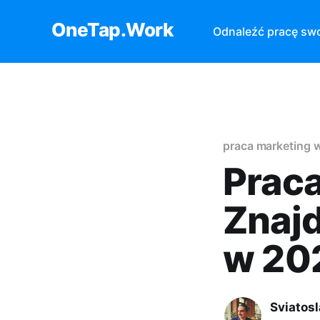
OneTap.Work
Odnaleźć pracę sw
praca marketing 
Prac
Znaj
w 20
Sviatos