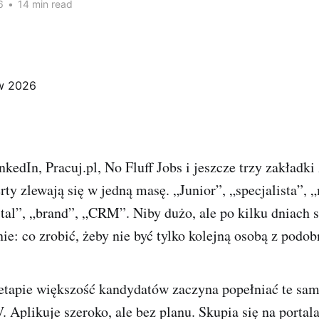
6
•
14 min read
kedIn, Pracuj.pl, No Fluff Jobs i jeszcze trzy zakładki 
ty zlewają się w jedną masę. „Junior”, „specjalista”, 
gital”, „brand”, „CRM”. Niby dużo, ale po kilku dniach 
nie: co zrobić, żeby nie być tylko kolejną osobą z pod
etapie większość kandydatów zaczyna popełniać te sam
. Aplikuje szeroko, ale bez planu. Skupia się na portala