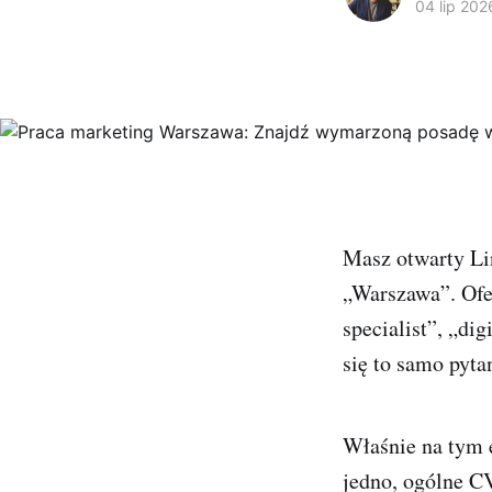
04 lip 202
Masz otwarty Lin
„Warszawa”. Ofer
specialist”, „di
się to samo pyta
Właśnie na tym 
jedno, ogólne CV