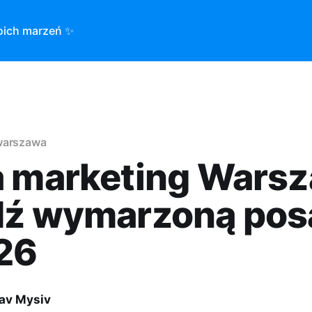
oich marzeń ✨
warszawa
a marketing Wars
dź wymarzoną pos
26
lav Mysiv