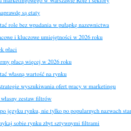
 marketingowego w Warszawie Role i sektory
aprawdę są etaty
ytać role bez wpadania w pułapkę nazewnictwa
acowe i kluczowe umiejętności w 2026 roku
ek płaci
irmy płacą więcej w 2026 roku
tać własną wartość na rynku
strategie wyszukiwania ofert pracy w marketingu
własny zestaw filtrów
po języku rynku, nie tylko po popularnych nazwach st
ykaj sobie rynku zbyt sztywnymi filtrami