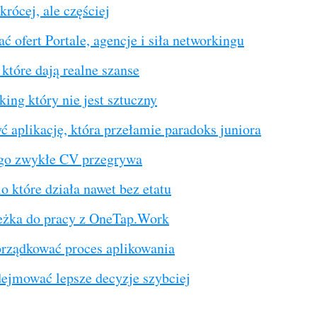
krócej, ale częściej
ć ofert Portale, agencje i siła networkingu
które dają realne szanse
ing który nie jest sztuczny
ć aplikację, która przełamie paradoks juniora
go zwykłe CV przegrywa
io które działa nawet bez etatu
eżka do pracy z OneTap.Work
orządkować proces aplikowania
dejmować lepsze decyzje szybciej