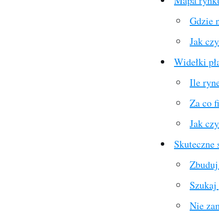
Mapa rynku
Gdzie n
Jak cz
Widełki pł
Ile ryn
Za co f
Jak czy
Skuteczne 
Zbuduj 
Szukaj 
Nie zam