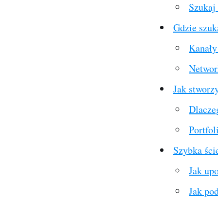
Szukaj 
Gdzie szuka
Kanały 
Network
Jak stworzy
Dlacze
Portfol
Szybka ści
Jak up
Jak po