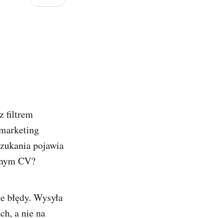
z filtrem
„marketing
szukania pojawia
obnym CV?
e błędy. Wysyła
ch, a nie na