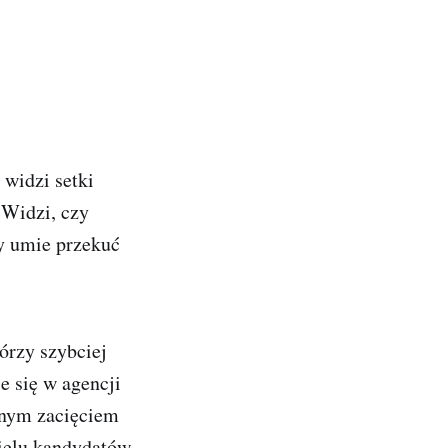
 widzi setki
 Widzi, czy
zy umie przekuć
tórzy szybciej
e się w agencji
znym zacięciem
ielu kandydatów