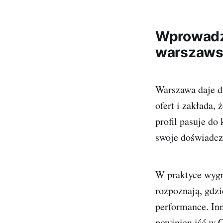
Wprowadze
warszaws
Warszawa daje du
ofert i zakłada,
profil pasuje do
swoje doświadcz
W praktyce wygry
rozpoznają, gdzi
performance. In
powinien iść w 