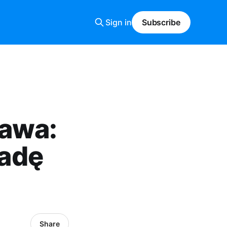
Sign in
Subscribe
zawa:
adę
Share