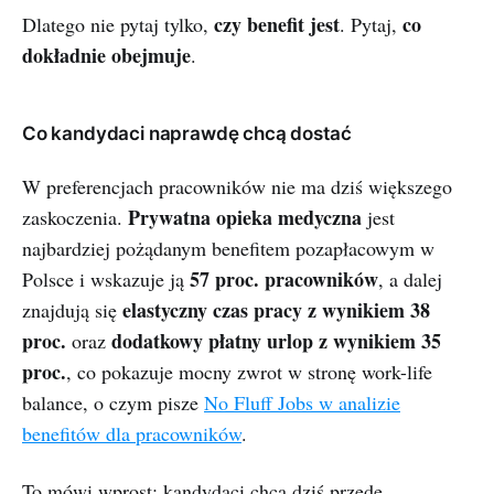
czy benefit jest
co
Dlatego nie pytaj tylko,
. Pytaj,
dokładnie obejmuje
.
Co kandydaci naprawdę chcą dostać
W preferencjach pracowników nie ma dziś większego
Prywatna opieka medyczna
zaskoczenia.
jest
najbardziej pożądanym benefitem pozapłacowym w
57 proc. pracowników
Polsce i wskazuje ją
, a dalej
elastyczny czas pracy z wynikiem 38
znajdują się
proc.
dodatkowy płatny urlop z wynikiem 35
oraz
proc.
, co pokazuje mocny zwrot w stronę work-life
balance, o czym pisze
No Fluff Jobs w analizie
benefitów dla pracowników
.
To mówi wprost: kandydaci chcą dziś przede