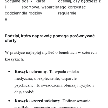
Socjalne
posiłki, karta
oceniaj, czy będziesz z
i
sportowa, wsparcie
tego korzystać
codzienn
dla rodziny
regularnie
e
Podział, który naprawdę pomaga porównywać
oferty
W praktyce najlepiej myśleć o benefitach w czterech
koszykach.
Koszyk ochronny
. Tu wpada opieka
medyczna, ubezpieczenie, wsparcie
psychiczne. Te świadczenia obniżają ryzyko i
dają spokój.
Koszyk oszczędnościowy
. Dofinansowanie
posiłków, transportu czy wypoczynku