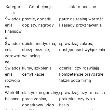
Kategori
Co obejmuje
Jak to oceniać
a
Świadcz
premie, dodatki,
patrz na realną wartość
enia
dopłaty, nagrody
i zasady przyznawania
finansow
e
Świadcz
opieka medyczna,
sprawdzaj zakres,
enia
ubezpieczenie,
dostępność i wyłączenia
zdrowot
wellbeing
ne
Świadcz
kursy, szkolenia,
oceniaj, czy rozwijają
enia
certyfikacje
kompetencje przydatne
rozwojo
także poza firmą
we
Work-life
elastyczne godziny,
sprawdzaj, czy to realna
balance
praca zdalna,
praktyka, czy tylko
dodatkowy urlop
hasło